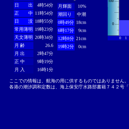
日 出
4時54分
月輝面
10%
正 中
11時54分
潮回り
中潮
日 没
18時55分
0時49分
18cm
常用薄明
19時23分
6時17分
9cm
天文薄明
20時34分
0
1
12時8分
21cm
月 齢
26.6
19時2分
0cm
月 出
2時47分
正 中
9時19分
月 入
16時1分
ここでの情報は、航海の用に供するものではありません。
各港の潮汐調和定数は、海上保安庁水路部書籍７４２号「