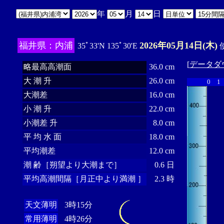
年
月
日
福井県：内浦
2026年05月14日(木)
35ﾟ33'N 135ﾟ30'E
使
[
データダ
略最高高潮面
36.0 cm
大 潮 升
26.0 cm
0
1
大潮差
16.0 cm
小 潮 升
22.0 cm
小潮差 升
8.0 cm
平 均 水 面
18.0 cm
平均潮差
12.0 cm
潮 齢［朔望より大潮まで］
0.6 日
平均高潮間隔［月正中より満潮 ］
2.3 時
天文薄明
3時15分
常用薄明
4時26分