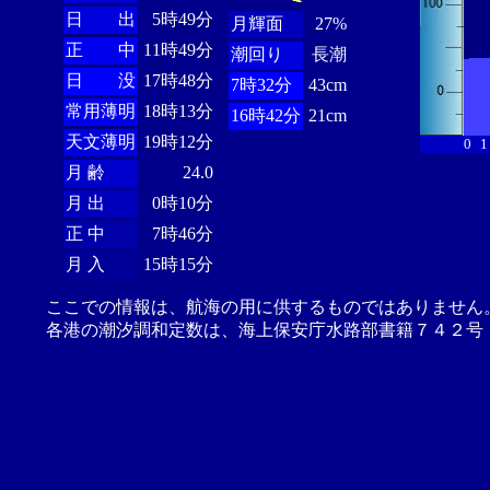
日 出
5時49分
月輝面
27%
正 中
11時49分
潮回り
長潮
日 没
17時48分
7時32分
43cm
常用薄明
18時13分
16時42分
21cm
天文薄明
19時12分
0
1
月 齢
24.0
月 出
0時10分
正 中
7時46分
月 入
15時15分
ここでの情報は、航海の用に供するものではありません
各港の潮汐調和定数は、海上保安庁水路部書籍７４２号