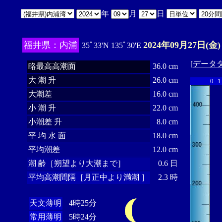
年
月
日
福井県：内浦
2024年09月27日(金)
35ﾟ33'N 135ﾟ30'E
[
データ
略最高高潮面
36.0 cm
大 潮 升
26.0 cm
0
1
大潮差
16.0 cm
小 潮 升
22.0 cm
小潮差 升
8.0 cm
平 均 水 面
18.0 cm
平均潮差
12.0 cm
潮 齢［朔望より大潮まで］
0.6 日
平均高潮間隔［月正中より満潮 ］
2.3 時
天文薄明
4時25分
常用薄明
5時24分