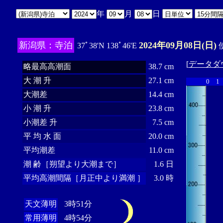
年
月
日
新潟県：寺泊
2024年09月08日(日)
37ﾟ38'N 138ﾟ46'E
使
[
データダ
略最高高潮面
38.7 cm
大 潮 升
27.1 cm
0
1
大潮差
14.4 cm
小 潮 升
23.8 cm
小潮差 升
7.5 cm
平 均 水 面
20.0 cm
平均潮差
11.0 cm
潮 齢［朔望より大潮まで］
1.6 日
平均高潮間隔［月正中より満潮 ］
3.0 時
天文薄明
3時51分
常用薄明
4時54分