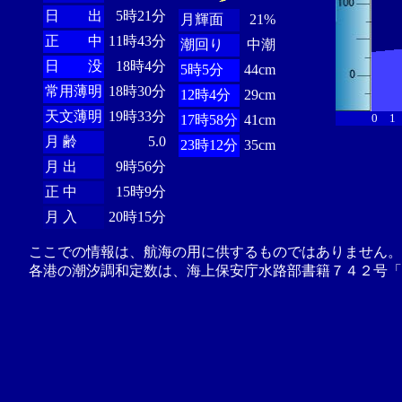
日 出
5時21分
月輝面
21%
正 中
11時43分
潮回り
中潮
日 没
18時4分
5時5分
44cm
常用薄明
18時30分
12時4分
29cm
天文薄明
19時33分
0
1
17時58分
41cm
月 齢
5.0
23時12分
35cm
月 出
9時56分
正 中
15時9分
月 入
20時15分
ここでの情報は、航海の用に供するものではありません。
各港の潮汐調和定数は、海上保安庁水路部書籍７４２号「