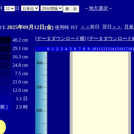
月
日
～
地方選択
～
2025年09月12日(金)
＜＜
前日
翌日
＞＞
月単
1'E
使用時 JST
[
データダウンロード横
] [
データダウンロード
40.2 cm
29.1 cm
0
1
2
3
4
5
6
7
8
9
10
11
12
13
14
15
16
17
18
16.3 cm
24.8 cm
7.5 cm
21.0 cm
12.0 cm
1.1 日
潮 ］
2.9 時