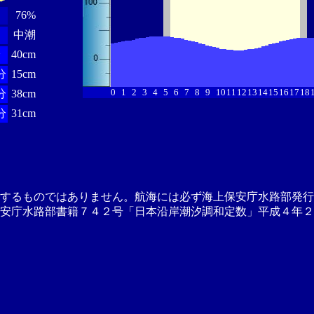
76%
中潮
分
40cm
分
15cm
0
1
2
3
4
5
6
7
8
9
10
11
12
13
14
15
16
17
18
分
38cm
分
31cm
供するものではありません。航海には必ず海上保安庁水路部発行
安庁水路部書籍７４２号「日本沿岸潮汐調和定数」平成４年２