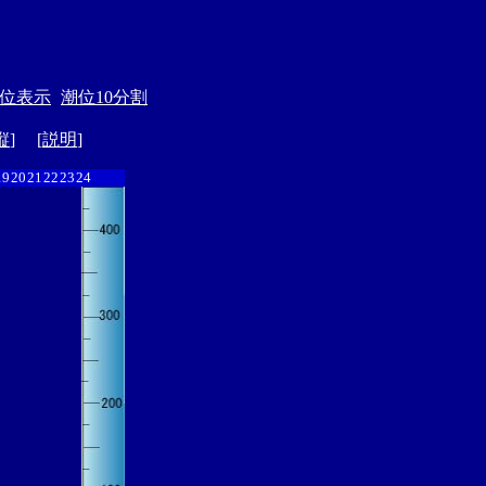
位表示
潮位10分割
縦
] [
説明
]
19
20
21
22
23
24