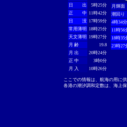
日 出
5時25分
月輝面
正 中
11時42分
潮回り
日 没
17時59分
4時34
常用薄明
18時25分
11時56
天文薄明
19時27分
18時35
月 齢
19.8
23時27
月 出
20時24分
正 中
3時0分
月 入
10時26分
ここでの情報は、航海の用に
各港の潮汐調和定数は、海上保