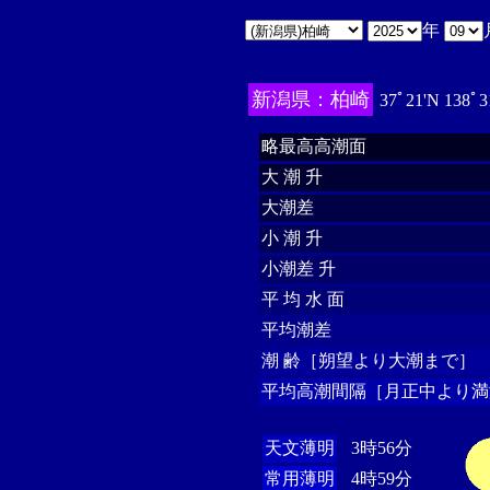
年
新潟県：柏崎
37ﾟ21'N 138ﾟ3
略最高高潮面
大 潮 升
大潮差
小 潮 升
小潮差 升
平 均 水 面
平均潮差
潮 齢［朔望より大潮まで］
平均高潮間隔［月正中より満
天文薄明
3時56分
常用薄明
4時59分