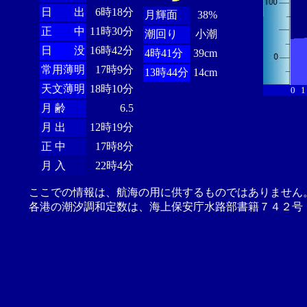
日 出
6時18分
月輝面
38%
正 中
11時30分
潮回り
小潮
日 没
16時42分
4時41分
39cm
常用薄明
17時9分
13時44分
14cm
天文薄明
18時10分
0
1
月 齢
6.5
月 出
12時19分
正 中
17時8分
月 入
22時4分
ここでの情報は、航海の用に供するものではありません
各港の潮汐調和定数は、海上保安庁水路部書籍７４２号