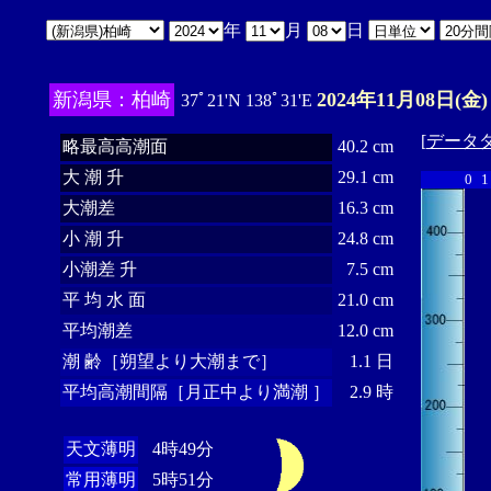
年
月
日
新潟県：柏崎
2024年11月08日(金)
37ﾟ21'N 138ﾟ31'E
[
データ
略最高高潮面
40.2 cm
大 潮 升
29.1 cm
0
1
大潮差
16.3 cm
小 潮 升
24.8 cm
小潮差 升
7.5 cm
平 均 水 面
21.0 cm
平均潮差
12.0 cm
潮 齢［朔望より大潮まで］
1.1 日
平均高潮間隔［月正中より満潮 ］
2.9 時
天文薄明
4時49分
常用薄明
5時51分