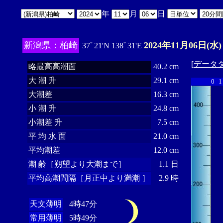
年
月
日
新潟県：柏崎
2024年11月06日(水)
37ﾟ21'N 138ﾟ31'E
[
データ
略最高高潮面
40.2 cm
大 潮 升
29.1 cm
0
1
大潮差
16.3 cm
小 潮 升
24.8 cm
小潮差 升
7.5 cm
平 均 水 面
21.0 cm
平均潮差
12.0 cm
潮 齢［朔望より大潮まで］
1.1 日
平均高潮間隔［月正中より満潮 ］
2.9 時
天文薄明
4時47分
常用薄明
5時49分