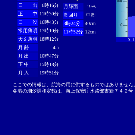
日 出
6時16分
月輝面
19%
正 中
11時30分
潮回り
中潮
日 没
16時43分
3時24分
40cm
常用薄明
17時10分
11時52分
12cm
天文薄明
18時12分
0
1
月 齢
4.5
月 出
10時47分
正 中
15時18分
月 入
19時51分
ここでの情報は、航海の用に供するものではありません
各港の潮汐調和定数は、海上保安庁水路部書籍７４２号