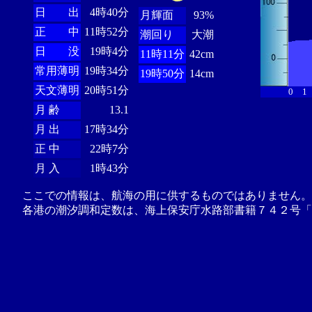
日 出
4時40分
月輝面
93%
正 中
11時52分
潮回り
大潮
日 没
19時4分
11時11分
42cm
常用薄明
19時34分
19時50分
14cm
天文薄明
20時51分
0
1
月 齢
13.1
月 出
17時34分
正 中
22時7分
月 入
1時43分
ここでの情報は、航海の用に供するものではありません。
各港の潮汐調和定数は、海上保安庁水路部書籍７４２号「