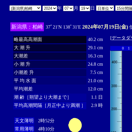
年
月
日
新潟県：柏崎
2024年07月19日(金)
37ﾟ21'N 138ﾟ31'E
使
[
データダ
略最高高潮面
40.2 cm
大 潮 升
29.1 cm
0
1
大潮差
16.3 cm
小 潮 升
24.8 cm
小潮差 升
7.5 cm
平 均 水 面
21.0 cm
平均潮差
12.0 cm
潮 齢［朔望より大潮まで］
1.1 日
平均高潮間隔［月正中より満潮 ］
2.9 時
天文薄明
2時52分
常用薄明
4時10分