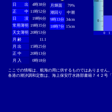
日 出
4時38分
月輝面
79%
正 中
11時52分
潮回り
中潮
日 没
19時6分
9時33分
34cm
常用薄明
19時35分
18時7分
15cm
天文薄明
20時53分
0
1
月 齢
11.1
月 出
15時25分
正 中
20時13分
月 入
0時18分
ここでの情報は、航海の用に供するものではありません。
各港の潮汐調和定数は、海上保安庁水路部書籍７４２号「