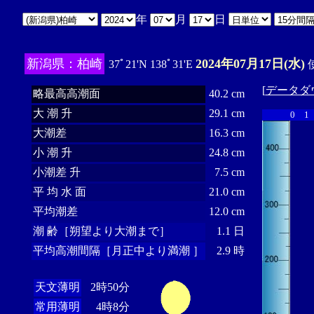
年
月
日
新潟県：柏崎
2024年07月17日(水)
37ﾟ21'N 138ﾟ31'E
使
[
データダ
略最高高潮面
40.2 cm
大 潮 升
29.1 cm
0
1
大潮差
16.3 cm
小 潮 升
24.8 cm
小潮差 升
7.5 cm
平 均 水 面
21.0 cm
平均潮差
12.0 cm
潮 齢［朔望より大潮まで］
1.1 日
平均高潮間隔［月正中より満潮 ］
2.9 時
天文薄明
2時50分
常用薄明
4時8分