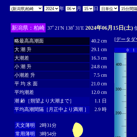
年
月
日
新潟県：柏崎
2024年06月15日(土)
37ﾟ21'N 138ﾟ31'E
使
[
データダ
略最高高潮面
40.2 cm
大 潮 升
29.1 cm
0
1
大潮差
16.3 cm
小 潮 升
24.8 cm
小潮差 升
7.5 cm
平 均 水 面
21.0 cm
平均潮差
12.0 cm
潮 齢［朔望より大潮まで］
1.1 日
平均高潮間隔［月正中より満潮 ］
2.9 時
天文薄明
2時31分
常用薄明
3時54分