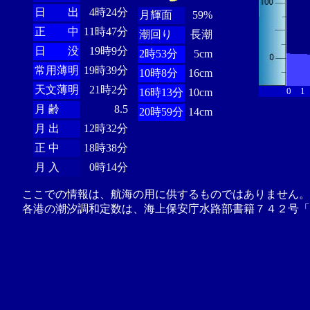
日 出
4時24分
月輝面
59%
正 中
11時47分
潮回り
長潮
日 没
19時9分
2時53分
5cm
常用薄明
19時39分
10時8分
16cm
天文薄明
21時2分
0
1
16時13分
10cm
月 齢
8.5
20時59分
14cm
月 出
12時32分
正 中
18時38分
月 入
0時14分
ここでの情報は、航海の用に供するものではありません。
各港の潮汐調和定数は、海上保安庁水路部書籍７４２号「