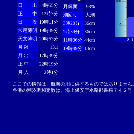
日 出
4時55分
月輝面
93%
正 中
12時3分
潮回り
大潮
日 没
19時11分
3時20分
36cm
常用薄明
19時39分
5時39分
36cm
天文薄明
20時53分
0
1
11時36分
44cm
月 齢
13.1
19時49分
13cm
月 出
17時39分
正 中
22時19分
月 入
2時1分
ここでの情報は、航海の用に供するものではありません
各港の潮汐調和定数は、海上保安庁水路部書籍７４２号