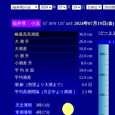
年
月
日
福井県：小浜
2024年07月19日(金)
35ﾟ30'N 135ﾟ44'E
[
データ
略最高高潮面
36.0 cm
大 潮 升
26.0 cm
0
1
大潮差
16.0 cm
小 潮 升
22.0 cm
小潮差 升
8.0 cm
平 均 水 面
18.0 cm
平均潮差
12.0 cm
潮 齢［朔望より大潮まで］
0.6 日
平均高潮間隔［月正中より満潮 ］
2.3 時
天文薄明
3時13分
常用薄明
4時27分