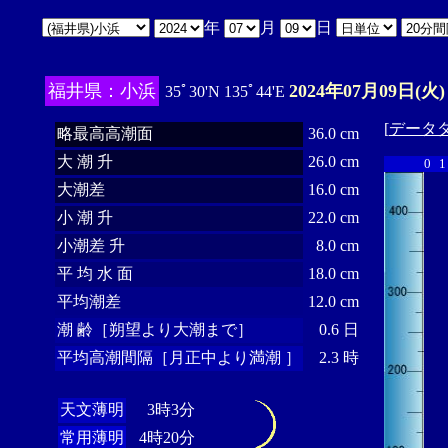
年
月
日
福井県：小浜
2024年07月09日(火)
35ﾟ30'N 135ﾟ44'E
[
データ
略最高高潮面
36.0 cm
大 潮 升
26.0 cm
0
1
大潮差
16.0 cm
小 潮 升
22.0 cm
小潮差 升
8.0 cm
平 均 水 面
18.0 cm
平均潮差
12.0 cm
潮 齢［朔望より大潮まで］
0.6 日
平均高潮間隔［月正中より満潮 ］
2.3 時
天文薄明
3時3分
常用薄明
4時20分