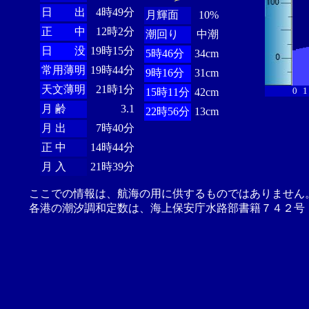
日 出
4時49分
月輝面
10%
正 中
12時2分
潮回り
中潮
日 没
19時15分
5時46分
34cm
常用薄明
19時44分
9時16分
31cm
天文薄明
21時1分
0
1
15時11分
42cm
月 齢
3.1
22時56分
13cm
月 出
7時40分
正 中
14時44分
月 入
21時39分
ここでの情報は、航海の用に供するものではありません
各港の潮汐調和定数は、海上保安庁水路部書籍７４２号