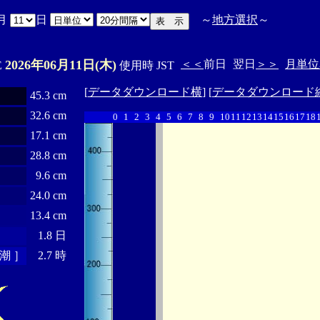
月
日
～
地方選択
～
2026年06月11日(木)
＜＜
前日
翌日
＞＞
月単位
E
使用時 JST
[
データダウンロード横
] [
データダウンロード
45.3 cm
32.6 cm
0
1
2
3
4
5
6
7
8
9
10
11
12
13
14
15
16
17
18
17.1 cm
28.8 cm
9.6 cm
24.0 cm
13.4 cm
1.8 日
潮 ］
2.7 時