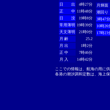
日 出
4時27分
月輝面
正 中
11時48分
潮回り
日 没
19時8分
3時47
常用薄明
19時39分
10時26
天文薄明
21時0分
17時23
月 齢
25.2
月 出
1時2分
正 中
7時46分
月 入
14時42分
ここでの情報は、航海の用に
各港の潮汐調和定数は、海上保