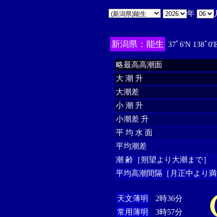
年
新潟県：能生
37ﾟ6'N 138ﾟ0'
略最高高潮面
大 潮 升
大潮差
小 潮 升
小潮差 升
平 均 水 面
平均潮差
潮 齢［朔望より大潮まで］
平均高潮間隔［月正中より満
天文薄明
2時36分
常用薄明
3時57分