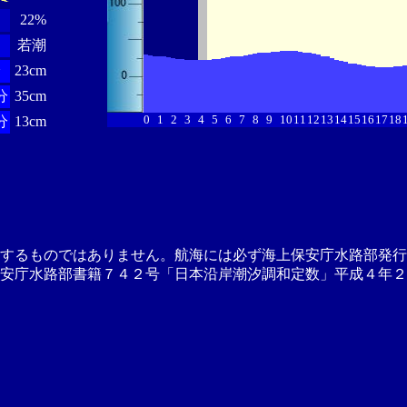
22%
若潮
分
23cm
分
35cm
0
1
2
3
4
5
6
7
8
9
10
11
12
13
14
15
16
17
18
分
13cm
供するものではありません。航海には必ず海上保安庁水路部発行
安庁水路部書籍７４２号「日本沿岸潮汐調和定数」平成４年２