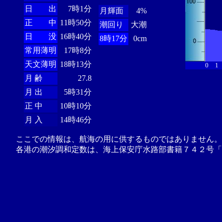
日 出
7時1分
月輝面
4%
正 中
11時50分
潮回り
大潮
日 没
16時40分
8時17分
0cm
常用薄明
17時8分
天文薄明
18時13分
0
1
月 齢
27.8
月 出
5時31分
正 中
10時10分
月 入
14時46分
ここでの情報は、航海の用に供するものではありません。
各港の潮汐調和定数は、海上保安庁水路部書籍７４２号「