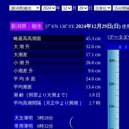
年
月
日
新潟県：能生
2024年12月29日(日)
37ﾟ6'N 138ﾟ0'E
使用
[
データダ
略最高高潮面
45.3 cm
大 潮 升
32.6 cm
0
1
大潮差
17.1 cm
小 潮 升
28.8 cm
小潮差 升
9.6 cm
平 均 水 面
24.0 cm
平均潮差
13.4 cm
潮 齢［朔望より大潮まで］
1.8 日
平均高潮間隔［月正中より満潮 ］
2.7 時
天文薄明
5時28分
常用薄明
6時32分