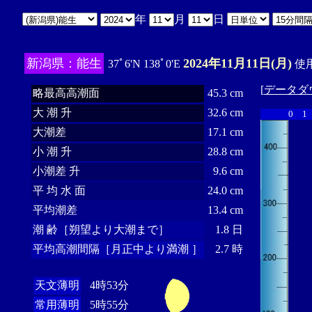
年
月
日
新潟県：能生
2024年11月11日(月)
37ﾟ6'N 138ﾟ0'E
使用
[
データダ
略最高高潮面
45.3 cm
大 潮 升
32.6 cm
0
1
大潮差
17.1 cm
小 潮 升
28.8 cm
小潮差 升
9.6 cm
平 均 水 面
24.0 cm
平均潮差
13.4 cm
潮 齢［朔望より大潮まで］
1.8 日
平均高潮間隔［月正中より満潮 ］
2.7 時
天文薄明
4時53分
常用薄明
5時55分