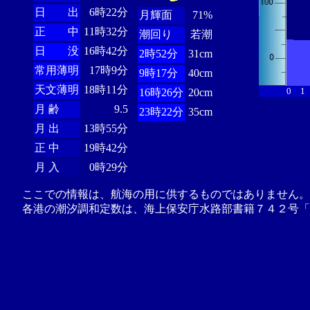
日 出
6時22分
月輝面
71%
正 中
11時32分
潮回り
若潮
日 没
16時42分
2時52分
31cm
常用薄明
17時9分
9時17分
40cm
天文薄明
18時11分
0
1
16時26分
20cm
月 齢
9.5
23時22分
35cm
月 出
13時55分
正 中
19時42分
月 入
0時29分
ここでの情報は、航海の用に供するものではありません。
各港の潮汐調和定数は、海上保安庁水路部書籍７４２号「