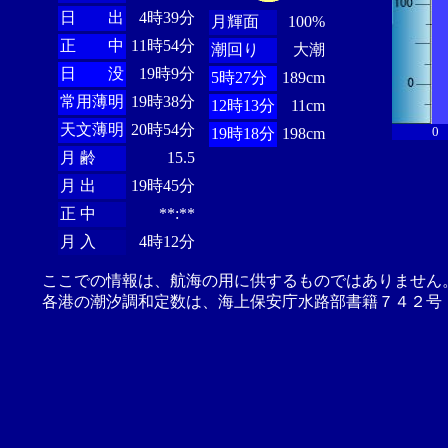
日 出
4時39分
月輝面
100%
正 中
11時54分
潮回り
大潮
日 没
19時9分
5時27分
189cm
常用薄明
19時38分
12時13分
11cm
天文薄明
20時54分
0
19時18分
198cm
月 齢
15.5
月 出
19時45分
正 中
**:**
月 入
4時12分
ここでの情報は、航海の用に供するものではありません
各港の潮汐調和定数は、海上保安庁水路部書籍７４２号