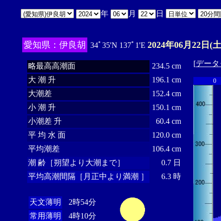
年
月
日
愛知県：伊良胡
2024年06月22日(土
34ﾟ35'N 137ﾟ1'E
[
データ
略最高高潮面
234.5 cm
大 潮 升
196.1 cm
0
大潮差
152.4 cm
小 潮 升
150.1 cm
小潮差 升
60.4 cm
平 均 水 面
120.0 cm
平均潮差
106.4 cm
潮 齢［朔望より大潮まで］
0.7 日
平均高潮間隔［月正中より満潮 ］
6.3 時
天文薄明
2時54分
常用薄明
4時10分