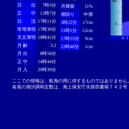
日 出
7時3分
月輝面
11%
正 中
12時7分
潮回り
中潮
日 没
17時11分
3時22分
17cm
常用薄明
17時39分
11時1分
-12cm
天文薄明
18時41分
0
1
17時35分
9cm
月 齢
3.2
22時48分
1cm
月 出
8時58分
正 中
14時44分
月 入
20時39分
ここでの情報は、航海の用に供するものではありません
各港の潮汐調和定数は、海上保安庁水路部書籍７４２号