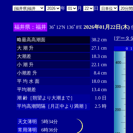
年
月
日
福井県：福井
2026年01月22日(木)
36ﾟ12'N 136ﾟ8'E
[
データ
略最高高潮面
38.2 cm
大 潮 升
27.1 cm
0
1
大潮差
18.3 cm
小 潮 升
22.1 cm
小潮差 升
8.4 cm
平 均 水 面
18.0 cm
平均潮差
13.4 cm
潮 齢［朔望より大潮まで］
1.0 日
平均高潮間隔［月正中より満潮 ］
2.5 時
天文薄明
5時34分
常用薄明
6時36分