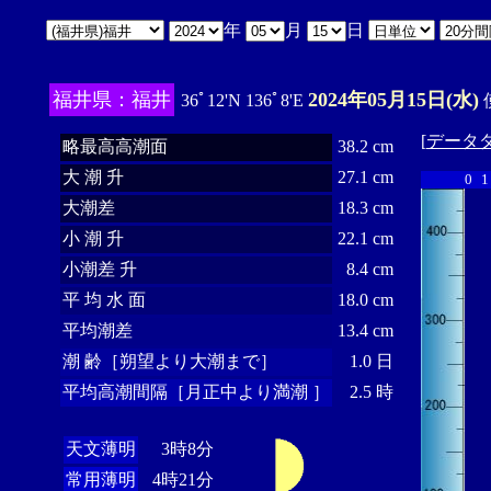
年
月
日
福井県：福井
2024年05月15日(水)
36ﾟ12'N 136ﾟ8'E
[
データ
略最高高潮面
38.2 cm
大 潮 升
27.1 cm
0
1
大潮差
18.3 cm
小 潮 升
22.1 cm
小潮差 升
8.4 cm
平 均 水 面
18.0 cm
平均潮差
13.4 cm
潮 齢［朔望より大潮まで］
1.0 日
平均高潮間隔［月正中より満潮 ］
2.5 時
天文薄明
3時8分
常用薄明
4時21分