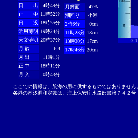
日 出
4時49分
月輝面
47%
正 中
11時52分
潮回り
小潮
日 没
18時55分
2時6分
0cm
常用薄明
19時24分
11時28分
18cm
天文薄明
20時37分
0
1
13時30分
17cm
月 齢
6.9
17時46分
20cm
月 出
11時1分
正 中
18時11分
月 入
0時43分
ここでの情報は、航海の用に供するものではありません
各港の潮汐調和定数は、海上保安庁水路部書籍７４２号