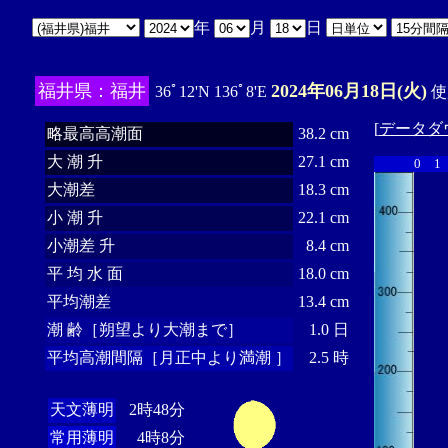
年
月
日
福井県：福井
2024年06月18日(火)
36ﾟ12'N 136ﾟ8'E
使
[
データダ
略最高高潮面
38.2 cm
大 潮 升
27.1 cm
0
1
大潮差
18.3 cm
小 潮 升
22.1 cm
小潮差 升
8.4 cm
平 均 水 面
18.0 cm
平均潮差
13.4 cm
潮 齢［朔望より大潮まで］
1.0 日
平均高潮間隔［月正中より満潮 ］
2.5 時
天文薄明
2時48分
常用薄明
4時8分