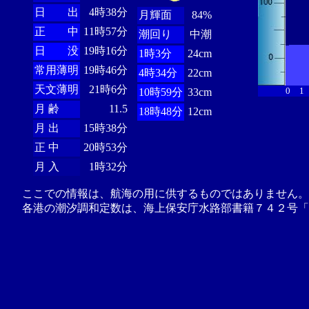
日 出
4時38分
月輝面
84%
正 中
11時57分
潮回り
中潮
日 没
19時16分
1時3分
24cm
常用薄明
19時46分
4時34分
22cm
天文薄明
21時6分
0
1
10時59分
33cm
月 齢
11.5
18時48分
12cm
月 出
15時38分
正 中
20時53分
月 入
1時32分
ここでの情報は、航海の用に供するものではありません。
各港の潮汐調和定数は、海上保安庁水路部書籍７４２号「