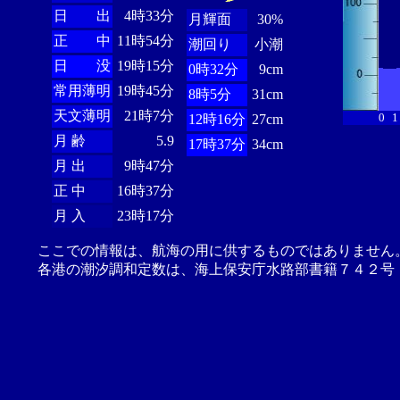
日 出
4時33分
月輝面
30%
正 中
11時54分
潮回り
小潮
日 没
19時15分
0時32分
9cm
常用薄明
19時45分
8時5分
31cm
天文薄明
21時7分
0
1
12時16分
27cm
月 齢
5.9
17時37分
34cm
月 出
9時47分
正 中
16時37分
月 入
23時17分
ここでの情報は、航海の用に供するものではありません
各港の潮汐調和定数は、海上保安庁水路部書籍７４２号