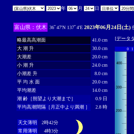
年
月
日
富山県：伏木
2023年06月24日(土)
36ﾟ47'N 137ﾟ4'E
[
データ
略最高高潮面
41.0 cm
大 潮 升
30.0 cm
0
1
大潮差
20.0 cm
小 潮 升
24.0 cm
小潮差 升
8.0 cm
平 均 水 面
20.0 cm
平均潮差
14.0 cm
潮 齢［朔望より大潮まで］
0.9 日
平均高潮間隔［月正中より満潮 ］
2.8 時
天文薄明
2時42分
常用薄明
4時3分