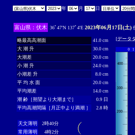
年
月
日
富山県：伏木
2023年06月17日(土)
36ﾟ47'N 137ﾟ4'E
[
データ
略最高高潮面
41.0 cm
大 潮 升
30.0 cm
0
1
大潮差
20.0 cm
小 潮 升
24.0 cm
小潮差 升
8.0 cm
平 均 水 面
20.0 cm
平均潮差
14.0 cm
潮 齢［朔望より大潮まで］
0.9 日
平均高潮間隔［月正中より満潮 ］
2.8 時
天文薄明
2時40分
常用薄明
4時2分