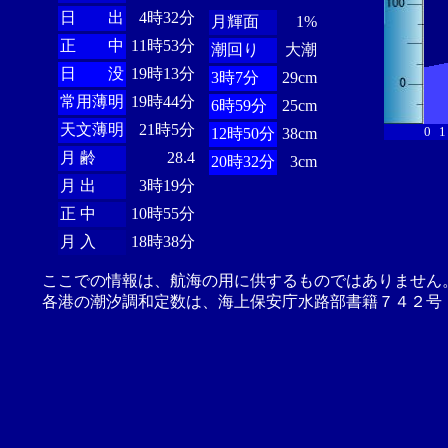
日 出
4時32分
月輝面
1%
正 中
11時53分
潮回り
大潮
日 没
19時13分
3時7分
29cm
常用薄明
19時44分
6時59分
25cm
天文薄明
21時5分
0
1
12時50分
38cm
月 齢
28.4
20時32分
3cm
月 出
3時19分
正 中
10時55分
月 入
18時38分
ここでの情報は、航海の用に供するものではありません
各港の潮汐調和定数は、海上保安庁水路部書籍７４２号