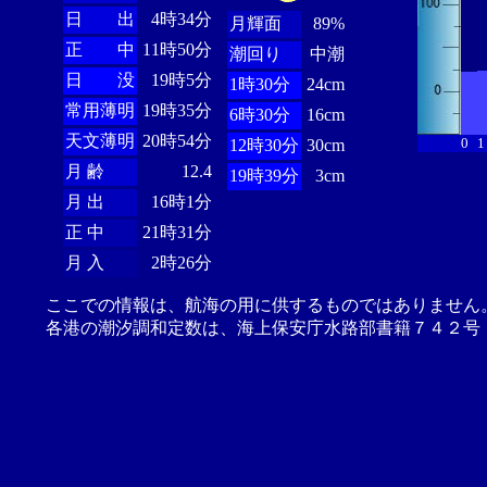
日 出
4時34分
月輝面
89%
正 中
11時50分
潮回り
中潮
日 没
19時5分
1時30分
24cm
常用薄明
19時35分
6時30分
16cm
天文薄明
20時54分
0
1
12時30分
30cm
月 齢
12.4
19時39分
3cm
月 出
16時1分
正 中
21時31分
月 入
2時26分
ここでの情報は、航海の用に供するものではありません
各港の潮汐調和定数は、海上保安庁水路部書籍７４２号