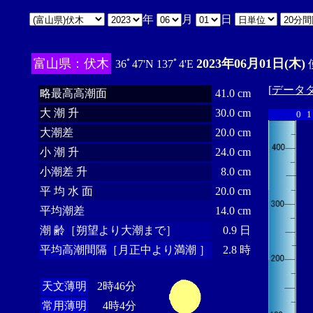
年
月
日
富山県：伏木
2023年06月01日(木)
36ﾟ47'N 137ﾟ4'E
[
データ
略最高高潮面
41.0 cm
大 潮 升
30.0 cm
0
1
大潮差
20.0 cm
小 潮 升
24.0 cm
小潮差 升
8.0 cm
平 均 水 面
20.0 cm
平均潮差
14.0 cm
潮 齢［朔望より大潮まで］
0.9 日
平均高潮間隔［月正中より満潮 ］
2.8 時
天文薄明
2時46分
常用薄明
4時4分