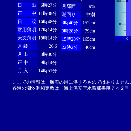
日 出
6時27分
月輝面
9%
正 中
11時38分
潮回り
中潮
日 没
16時48分
3時40分
152cm
常用薄明
17時14分
9時28分
79cm
天文薄明
18時14分
0
15時28分
165cm
月 齢
26.6
22時2分
46cm
月 出
3時30分
正 中
9時14分
月 入
14時51分
ここでの情報は、航海の用に供するものではありません
各港の潮汐調和定数は、海上保安庁水路部書籍７４２号