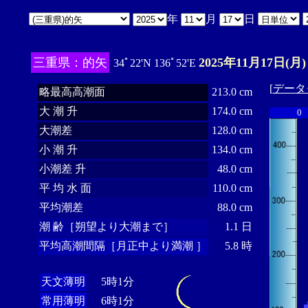
年
月
日
三重県：的矢
2025年11月17日(月)
34ﾟ22'N 136ﾟ52'E
[
データ
略最高高潮面
213.0 cm
大 潮 升
174.0 cm
0
大潮差
128.0 cm
小 潮 升
134.0 cm
小潮差 升
48.0 cm
平 均 水 面
110.0 cm
平均潮差
88.0 cm
潮 齢［朔望より大潮まで］
1.1 日
平均高潮間隔［月正中より満潮 ］
5.8 時
天文薄明
5時1分
常用薄明
6時1分