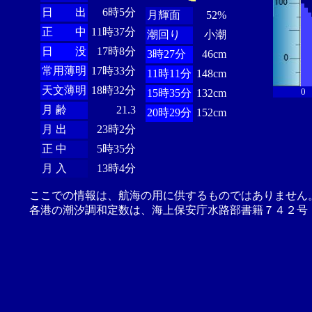
日 出
6時5分
月輝面
52%
正 中
11時37分
潮回り
小潮
日 没
17時8分
3時27分
46cm
常用薄明
17時33分
11時11分
148cm
天文薄明
18時32分
0
15時35分
132cm
月 齢
21.3
20時29分
152cm
月 出
23時2分
正 中
5時35分
月 入
13時4分
ここでの情報は、航海の用に供するものではありません
各港の潮汐調和定数は、海上保安庁水路部書籍７４２号