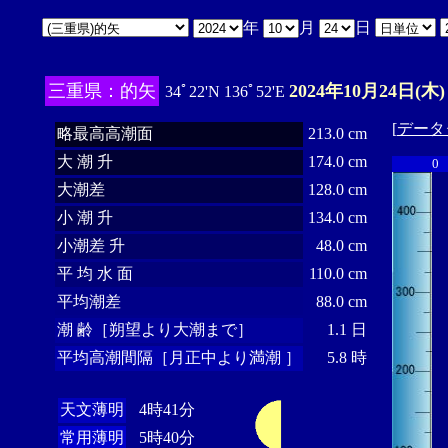
年
月
日
三重県：的矢
2024年10月24日(木)
34ﾟ22'N 136ﾟ52'E
[
データ
略最高高潮面
213.0 cm
大 潮 升
174.0 cm
0
大潮差
128.0 cm
小 潮 升
134.0 cm
小潮差 升
48.0 cm
平 均 水 面
110.0 cm
平均潮差
88.0 cm
潮 齢［朔望より大潮まで］
1.1 日
平均高潮間隔［月正中より満潮 ］
5.8 時
天文薄明
4時41分
常用薄明
5時40分