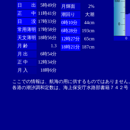
日 出
5時49分
月輝面
2%
正 中
11時41分
潮回り
大潮
日 没
17時33分
0時10分
44cm
常用薄明
17時58分
6時28分
193cm
天文薄明
18時56分
0
12時27分
65cm
月 齢
1.3
18時21分
187cm
月 出
6時54分
正 中
12時34分
月 入
18時6分
ここでの情報は、航海の用に供するものではありません
各港の潮汐調和定数は、海上保安庁水路部書籍７４２号