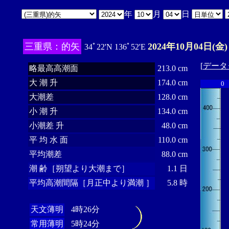
年
月
日
三重県：的矢
2024年10月04日(金)
34ﾟ22'N 136ﾟ52'E
[
データ
略最高高潮面
213.0 cm
大 潮 升
174.0 cm
0
大潮差
128.0 cm
小 潮 升
134.0 cm
小潮差 升
48.0 cm
平 均 水 面
110.0 cm
平均潮差
88.0 cm
潮 齢［朔望より大潮まで］
1.1 日
平均高潮間隔［月正中より満潮 ］
5.8 時
天文薄明
4時26分
常用薄明
5時24分