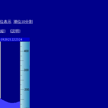
位表示
潮位10分割
ド縦
] [
説明
]
8
19
20
21
22
23
24