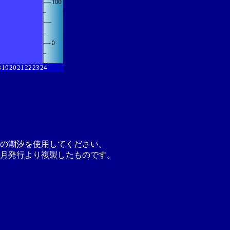
8
19
20
21
22
23
24
の潮汐を使用してください。
月発行より複製したものです。