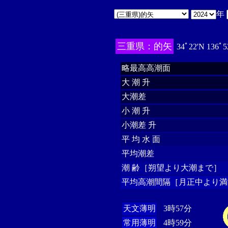
年
三重県：的矢
34ﾟ22'N 136ﾟ5
略最高高潮面
大 潮 升
大潮差
小 潮 升
小潮差 升
平 均 水 面
平均潮差
潮 齢［朔望より大潮まで］
平均高潮間隔［月正中より満
天文薄明
3時57分
常用薄明
4時59分