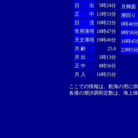
日 出
5時24分
月輝面
正 中
11時53分
潮回り
日 没
18時22分
0時46
常用薄明
18時47分
8時58
天文薄明
19時49分
16時45
月 齢
25.6
22時5
月 出
1時13分
正 中
8時56分
月 入
16時25分
ここでの情報は、航海の用に
各港の潮汐調和定数は、海上保