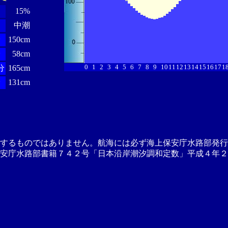
15%
中潮
分
150cm
分
58cm
0
1
2
3
4
5
6
7
8
9
10
11
12
13
14
15
16
17
1
分
165cm
分
131cm
供するものではありません。航海には必ず海上保安庁水路部発行
安庁水路部書籍７４２号「日本沿岸潮汐調和定数」平成４年２