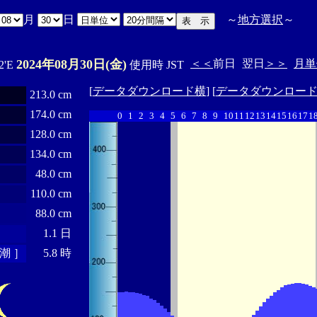
月
日
～
地方選択
～
2024年08月30日(金)
＜＜
前日
翌日
＞＞
月単
2'E
使用時 JST
[
データダウンロード横
] [
データダウンロー
213.0 cm
174.0 cm
0
1
2
3
4
5
6
7
8
9
10
11
12
13
14
15
16
17
1
128.0 cm
134.0 cm
48.0 cm
110.0 cm
88.0 cm
1.1 日
潮 ］
5.8 時