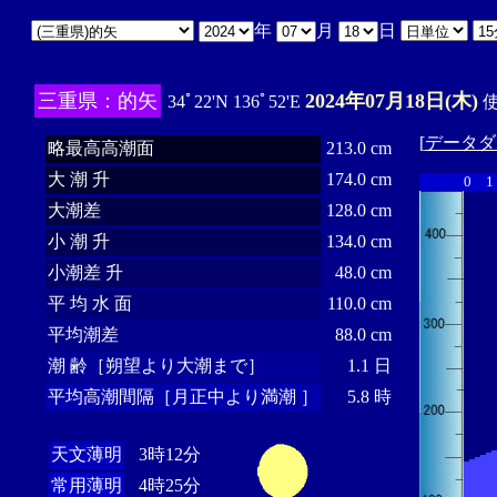
年
月
日
三重県：的矢
2024年07月18日(木)
34ﾟ22'N 136ﾟ52'E
使
[
データダ
略最高高潮面
213.0 cm
大 潮 升
174.0 cm
0
1
大潮差
128.0 cm
小 潮 升
134.0 cm
小潮差 升
48.0 cm
平 均 水 面
110.0 cm
平均潮差
88.0 cm
潮 齢［朔望より大潮まで］
1.1 日
平均高潮間隔［月正中より満潮 ］
5.8 時
天文薄明
3時12分
常用薄明
4時25分