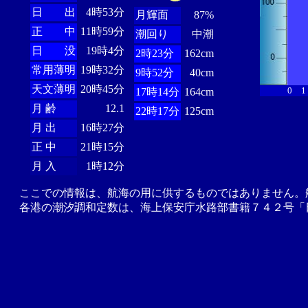
日 出
4時53分
月輝面
87%
正 中
11時59分
潮回り
中潮
日 没
19時4分
2時23分
162cm
常用薄明
19時32分
9時52分
40cm
天文薄明
20時45分
0
1
17時14分
164cm
月 齢
12.1
22時17分
125cm
月 出
16時27分
正 中
21時15分
月 入
1時12分
ここでの情報は、航海の用に供するものではありません。
各港の潮汐調和定数は、海上保安庁水路部書籍７４２号「