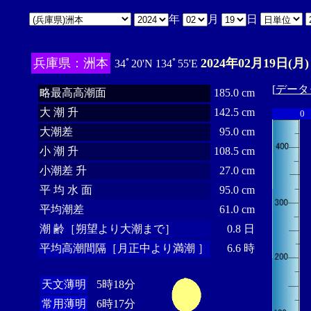
年
月
日
兵庫県：洲本
2024年02月19日(月)
34ﾟ20'N 134ﾟ55'E
[
データ
略最高高潮面
185.0 cm
大 潮 升
142.5 cm
0
大潮差
95.0 cm
小 潮 升
108.5 cm
小潮差 升
27.0 cm
平 均 水 面
95.0 cm
平均潮差
61.0 cm
潮 齢［朔望より大潮まで］
0.8 日
平均高潮間隔［月正中より満潮 ］
6.6 時
天文薄明
5時18分
常用薄明
6時17分