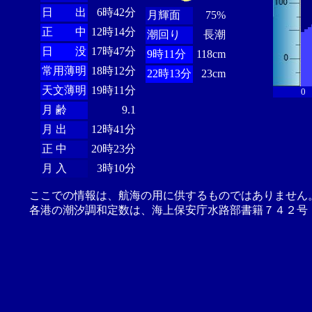
日 出
6時42分
月輝面
75%
正 中
12時14分
潮回り
長潮
日 没
17時47分
9時11分
118cm
常用薄明
18時12分
22時13分
23cm
天文薄明
19時11分
0
月 齢
9.1
月 出
12時41分
正 中
20時23分
月 入
3時10分
ここでの情報は、航海の用に供するものではありません
各港の潮汐調和定数は、海上保安庁水路部書籍７４２号