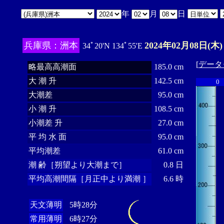
年
月
日
兵庫県：洲本
2024年02月08日(木)
34ﾟ20'N 134ﾟ55'E
[
データ
略最高高潮面
185.0 cm
大 潮 升
142.5 cm
0
大潮差
95.0 cm
小 潮 升
108.5 cm
小潮差 升
27.0 cm
平 均 水 面
95.0 cm
平均潮差
61.0 cm
潮 齢［朔望より大潮まで］
0.8 日
平均高潮間隔［月正中より満潮 ］
6.6 時
天文薄明
5時28分
常用薄明
6時27分