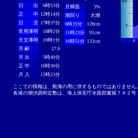
日 出
6時53分
月輝面
5%
正 中
12時14分
潮回り
大潮
日 没
17時37分
6時35分
128cm
常用薄明
18時2分
11時23分
91cm
天文薄明
19時1分
0
16時51分
133cm
月 齢
27.6
月 出
5時40分
正 中
10時30分
月 入
15時23分
ここでの情報は、航海の用に供するものではありません
各港の潮汐調和定数は、海上保安庁水路部書籍７４２号