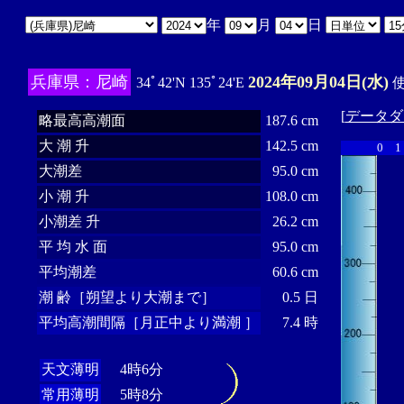
年
月
日
兵庫県：尼崎
2024年09月04日(水)
34ﾟ42'N 135ﾟ24'E
使
[
データダ
略最高高潮面
187.6 cm
大 潮 升
142.5 cm
0
1
大潮差
95.0 cm
小 潮 升
108.0 cm
小潮差 升
26.2 cm
平 均 水 面
95.0 cm
平均潮差
60.6 cm
潮 齢［朔望より大潮まで］
0.5 日
平均高潮間隔［月正中より満潮 ］
7.4 時
天文薄明
4時6分
常用薄明
5時8分