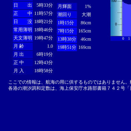
日 出
5時33分
月輝面
1%
正 中
11時57分
潮回り
大潮
日 没
18時21分
1時15分
86cm
常用薄明
18時46分
7時15分
165cm
天文薄明
19時47分
0
1
13時38分
46cm
月 齢
1.0
19時51分
169cm
月 出
6時19分
正 中
12時43分
月 入
18時58分
ここでの情報は、航海の用に供するものではありません。
各港の潮汐調和定数は、海上保安庁水路部書籍７４２号「