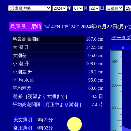
年
月
日
兵庫県：尼崎
2024年07月22日(月)
34ﾟ42'N 135ﾟ24'E
使
[
データダ
略最高高潮面
187.6 cm
大 潮 升
142.5 cm
0
1
大潮差
95.0 cm
小 潮 升
108.0 cm
小潮差 升
26.2 cm
平 均 水 面
95.0 cm
平均潮差
60.6 cm
潮 齢［朔望より大潮まで］
0.5 日
平均高潮間隔［月正中より満潮 ］
7.4 時
天文薄明
3時21分
常用薄明
4時33分