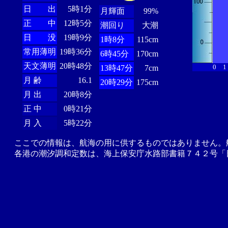
日 出
5時1分
月輝面
99%
正 中
12時5分
潮回り
大潮
日 没
19時9分
1時8分
115cm
常用薄明
19時36分
6時45分
170cm
天文薄明
20時48分
0
1
13時47分
7cm
月 齢
16.1
20時29分
175cm
月 出
20時8分
正 中
0時21分
月 入
5時22分
ここでの情報は、航海の用に供するものではありません。
各港の潮汐調和定数は、海上保安庁水路部書籍７４２号「