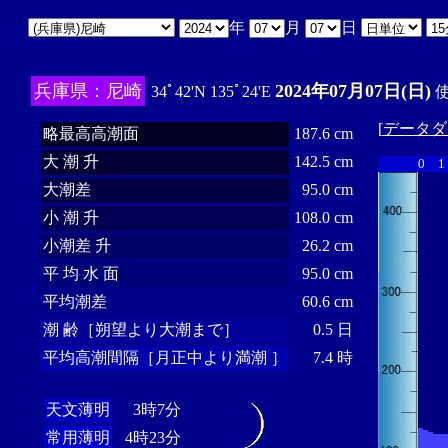
年
月
日
兵庫県：尼崎
2024年07月07日(日)
34ﾟ42'N 135ﾟ24'E
使
[
データダ
略最高高潮面
187.6 cm
大 潮 升
142.5 cm
0
1
大潮差
95.0 cm
小 潮 升
108.0 cm
小潮差 升
26.2 cm
平 均 水 面
95.0 cm
平均潮差
60.6 cm
潮 齢［朔望より大潮まで］
0.5 日
平均高潮間隔［月正中より満潮 ］
7.4 時
天文薄明
3時7分
常用薄明
4時23分