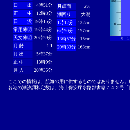
日 出
4時51分
月輝面
2%
正 中
12時3分
潮回り
大潮
日 没
19時15分
1時12分
122cm
常用薄明
19時44分
6時50分
157cm
天文薄明
20時59分
0
1
13時57分
15cm
月 齢
1.1
20時33分
163cm
月 出
5時37分
正 中
13時9分
月 入
20時35分
ここでの情報は、航海の用に供するものではありません。
各港の潮汐調和定数は、海上保安庁水路部書籍７４２号「