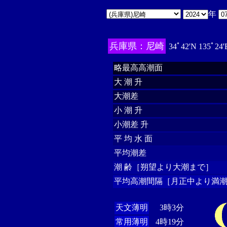
年
兵庫県：尼崎
34ﾟ42'N 135ﾟ24
略最高高潮面
大 潮 升
大潮差
小 潮 升
小潮差 升
平 均 水 面
平均潮差
潮 齢［朔望より大潮まで］
平均高潮間隔［月正中より満潮
天文薄明
3時3分
常用薄明
4時19分