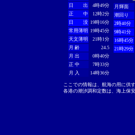
日 出
4時49分
月輝面
正 中
12時2分
潮回り
日 没
19時16分
2時40分
常用薄明
19時45分
9時41分
天文薄明
21時1分
16時45分
月 齢
24.5
21時29分
月 出
0時40分
正 中
7時33分
月 入
14時36分
ここでの情報は、航海の用に供
各港の潮汐調和定数は、海上保