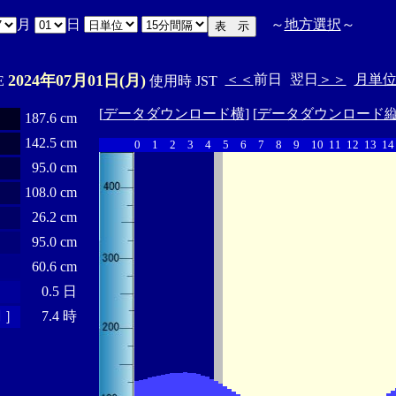
月
日
～
地方選択
～
2024年07月01日(月)
＜＜
前日
翌日
＞＞
月単
'E
使用時 JST
[
データダウンロード横
] [
データダウンロード
187.6 cm
142.5 cm
0
1
2
3
4
5
6
7
8
9
10
11
12
13
14
95.0 cm
108.0 cm
26.2 cm
95.0 cm
60.6 cm
0.5 日
 ］
7.4 時