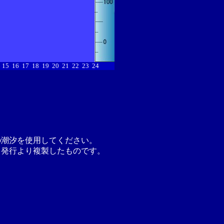
15
16
17
18
19
20
21
22
23
24
の潮汐を使用してください。
月発行より複製したものです。