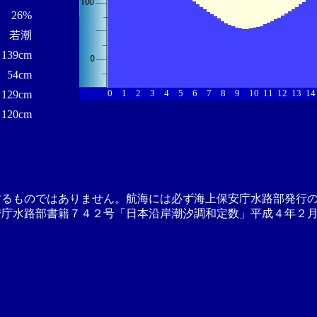
26%
若潮
139cm
54cm
0
1
2
3
4
5
6
7
8
9
10
11
12
13
14
129cm
120cm
するものではありません。航海には必ず海上保安庁水路部発行
安庁水路部書籍７４２号「日本沿岸潮汐調和定数」平成４年２