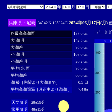
年
月
日
兵庫県：尼崎
2024年06月17日(月)
34ﾟ42'N 135ﾟ24'E
使
[
データダ
略最高高潮面
187.6 cm
大 潮 升
142.5 cm
0
1
大潮差
95.0 cm
小 潮 升
108.0 cm
小潮差 升
26.2 cm
平 均 水 面
95.0 cm
平均潮差
60.6 cm
潮 齢［朔望より大潮まで］
0.5 日
平均高潮間隔［月正中より満潮 ］
7.4 時
天文薄明
2時59分
常用薄明
4時15分