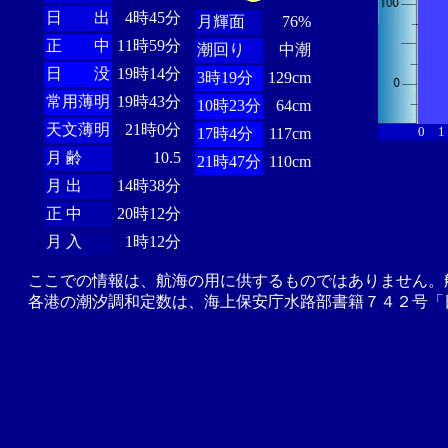
日 出
4時45分
月輝面
76%
正 中
11時59分
潮回り
中潮
日 没
19時14分
3時19分
129cm
常用薄明
19時43分
10時23分
64cm
天文薄明
21時0分
0
1
17時4分
117cm
月 齢
10.5
21時47分
110cm
月 出
14時38分
正 中
20時12分
月 入
1時12分
ここでの情報は、航海の用に供するものではありません。
各港の潮汐調和定数は、海上保安庁水路部書籍７４２号「