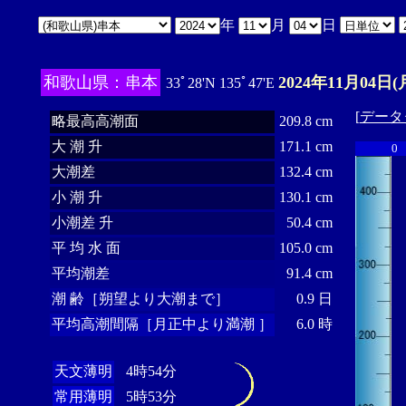
年
月
日
和歌山県：串本
2024年11月04日(
33ﾟ28'N 135ﾟ47'E
[
データ
略最高高潮面
209.8 cm
大 潮 升
171.1 cm
0
大潮差
132.4 cm
小 潮 升
130.1 cm
小潮差 升
50.4 cm
平 均 水 面
105.0 cm
平均潮差
91.4 cm
潮 齢［朔望より大潮まで］
0.9 日
平均高潮間隔［月正中より満潮 ］
6.0 時
天文薄明
4時54分
常用薄明
5時53分