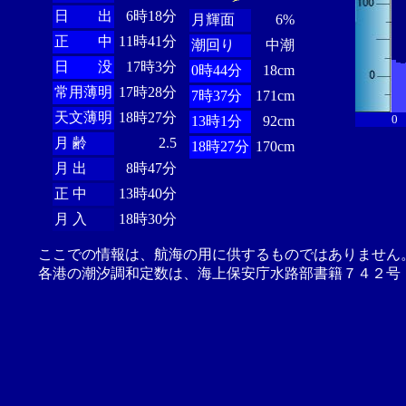
日 出
6時18分
月輝面
6%
正 中
11時41分
潮回り
中潮
日 没
17時3分
0時44分
18cm
常用薄明
17時28分
7時37分
171cm
天文薄明
18時27分
0
13時1分
92cm
月 齢
2.5
18時27分
170cm
月 出
8時47分
正 中
13時40分
月 入
18時30分
ここでの情報は、航海の用に供するものではありません
各港の潮汐調和定数は、海上保安庁水路部書籍７４２号