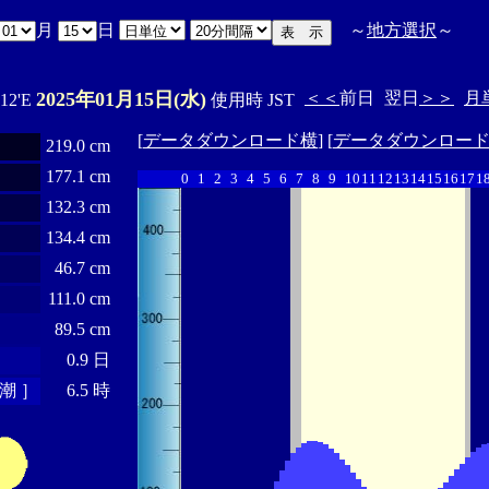
月
日
～
地方選択
～
2025年01月15日(水)
＜＜
前日
翌日
＞＞
月
ﾟ12'E
使用時 JST
[
データダウンロード横
] [
データダウンロー
219.0 cm
177.1 cm
0
1
2
3
4
5
6
7
8
9
10
11
12
13
14
15
16
17
1
132.3 cm
134.4 cm
46.7 cm
111.0 cm
89.5 cm
0.9 日
潮 ］
6.5 時