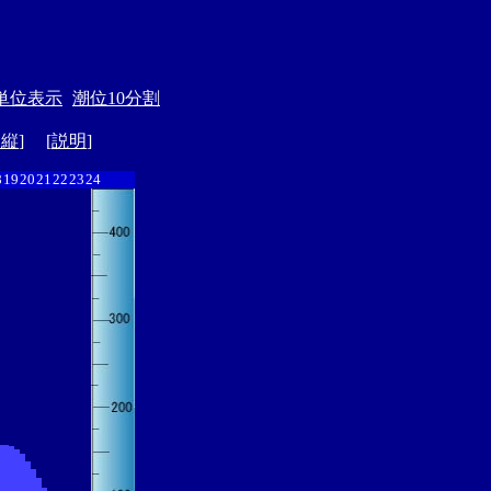
単位表示
潮位10分割
ド縦
] [
説明
]
8
19
20
21
22
23
24