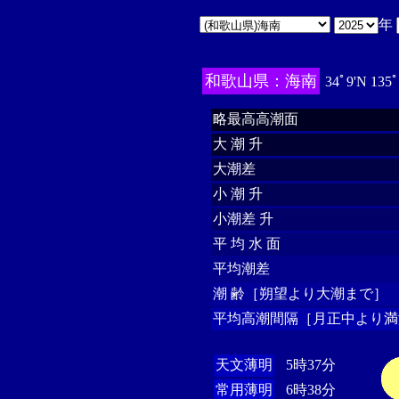
年
和歌山県：海南
34ﾟ9'N 135
略最高高潮面
大 潮 升
大潮差
小 潮 升
小潮差 升
平 均 水 面
平均潮差
潮 齢［朔望より大潮まで］
平均高潮間隔［月正中より満
天文薄明
5時37分
常用薄明
6時38分