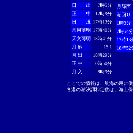
日 出
7時5分
月輝面
正 中
12時9分
潮回り
日 没
17時13分
1時3分
常用薄明
17時40分
7時54
天文薄明
18時41分
13時13
月 齢
15.1
18時52
月 出
18時29分
正 中
0時50分
月 入
8時9分
ここでの情報は、航海の用に
各港の潮汐調和定数は、海上保