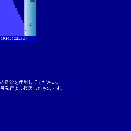
8
19
20
21
22
23
24
の潮汐を使用してください。
月発行より複製したものです。