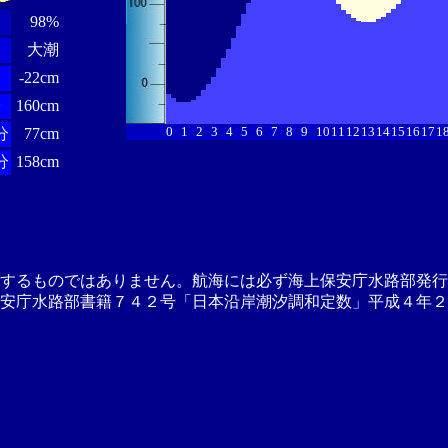
98%
大潮
-22cm
分
160cm
0
1
2
3
4
5
6
7
8
9
10
11
12
13
14
15
16
17
1
分
77cm
分
158cm
供するものではありません。航海には必ず海上保安庁水路部発行
安庁水路部書籍７４２号「日本沿岸潮汐調和定数」平成４年２