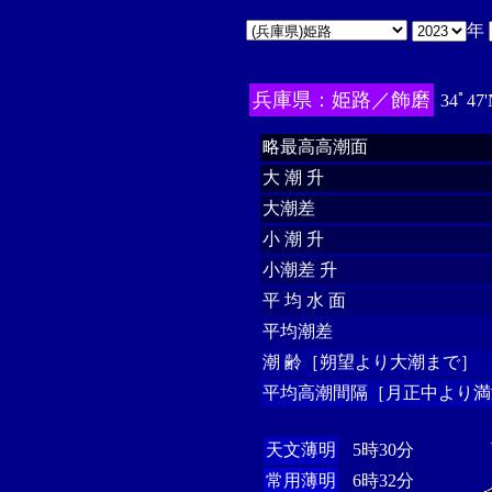
年
兵庫県：姫路／飾磨
34ﾟ47'
略最高高潮面
大 潮 升
大潮差
小 潮 升
小潮差 升
平 均 水 面
平均潮差
潮 齢［朔望より大潮まで］
平均高潮間隔［月正中より満
天文薄明
5時30分
常用薄明
6時32分