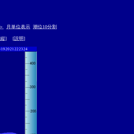
＞
月単位表示
潮位10分割
ド縦
] [
説明
]
8
19
20
21
22
23
24