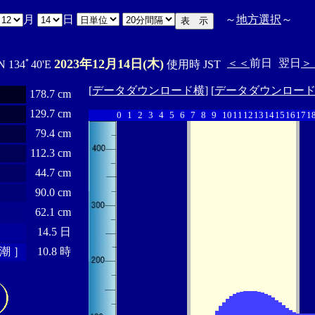
月
日
～
地方選択
～
2023年12月14日(木)
＜＜
前日
翌日
＞
N 134ﾟ40'E
使用時 JST
[
データダウンロード横
] [
データダウンロー
178.7 cm
129.7 cm
0
1
2
3
4
5
6
7
8
9
10
11
12
13
14
15
16
17
1
79.4 cm
112.3 cm
44.7 cm
90.0 cm
62.1 cm
14.5 日
潮 ］
10.8 時