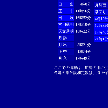
日 出
7時0分
月輝面
正 中
11時56分
潮回り
日 没
16時52分
4時12
常用薄明
17時19分
12時32
天文薄明
18時22分
17時46
月 齢
1.1
21時1
月 出
8時21分
正 中
13時4分
月 入
17時49分
ここでの情報は、航海の用に
各港の潮汐調和定数は、海上保