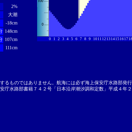
2%
大潮
分
-18cm
分
148cm
0
1
2
3
4
5
6
7
8
9
10
11
12
13
14
15
16
17
1
分
107cm
分
111cm
供するものではありません。航海には必ず海上保安庁水路部発行
安庁水路部書籍７４２号「日本沿岸潮汐調和定数」平成４年２