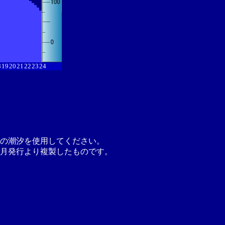
8
19
20
21
22
23
24
の潮汐を使用してください。
月発行より複製したものです。