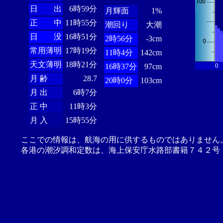
日 出
6時59分
月輝面
1%
正 中
11時55分
潮回り
大潮
日 没
16時51分
2時56分
-3cm
常用薄明
17時19分
11時4分
142cm
天文薄明
18時21分
0
16時37分
97cm
月 齢
28.7
20時0分
103cm
月 出
6時7分
正 中
11時3分
月 入
15時55分
ここでの情報は、航海の用に供するものではありません
各港の潮汐調和定数は、海上保安庁水路部書籍７４２号