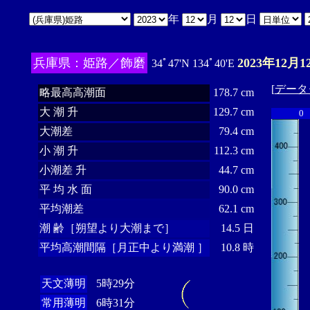
年
月
日
兵庫県：姫路／飾磨
2023年12月1
34ﾟ47'N 134ﾟ40'E
[
データ
略最高高潮面
178.7 cm
大 潮 升
129.7 cm
0
大潮差
79.4 cm
小 潮 升
112.3 cm
小潮差 升
44.7 cm
平 均 水 面
90.0 cm
平均潮差
62.1 cm
潮 齢［朔望より大潮まで］
14.5 日
平均高潮間隔［月正中より満潮 ］
10.8 時
天文薄明
5時29分
常用薄明
6時31分