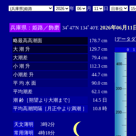
年
月
日
兵庫県：姫路／飾磨
2026年06月11
34ﾟ47'N 134ﾟ40'E
[
データダ
略最高高潮面
178.7 cm
大 潮 升
129.7 cm
0
1
大潮差
79.4 cm
小 潮 升
112.3 cm
小潮差 升
44.7 cm
平 均 水 面
90.0 cm
平均潮差
62.1 cm
潮 齢［朔望より大潮まで］
14.5 日
平均高潮間隔［月正中より満潮 ］
10.8 時
天文薄明
3時2分
常用薄明
4時18分