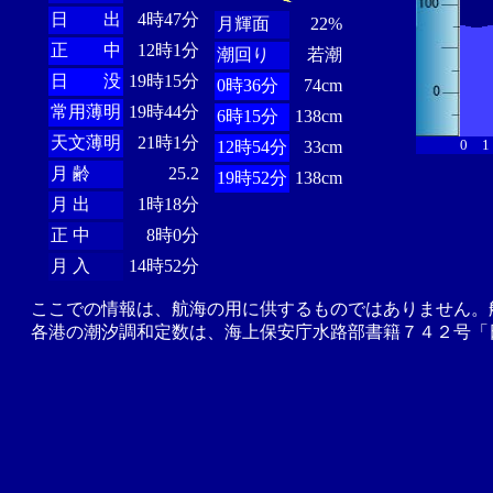
日 出
4時47分
月輝面
22%
正 中
12時1分
潮回り
若潮
日 没
19時15分
0時36分
74cm
常用薄明
19時44分
6時15分
138cm
天文薄明
21時1分
0
1
12時54分
33cm
月 齢
25.2
19時52分
138cm
月 出
1時18分
正 中
8時0分
月 入
14時52分
ここでの情報は、航海の用に供するものではありません。
各港の潮汐調和定数は、海上保安庁水路部書籍７４２号「