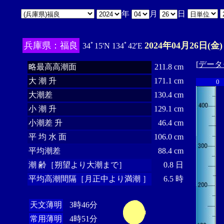
年
月
日
兵庫県：福良
2024年04月26日(金)
34ﾟ15'N 134ﾟ42'E
[
データ
略最高高潮面
211.8 cm
大 潮 升
171.1 cm
0
大潮差
130.4 cm
小 潮 升
129.1 cm
小潮差 升
46.4 cm
平 均 水 面
106.0 cm
平均潮差
88.4 cm
潮 齢［朔望より大潮まで］
0.8 日
平均高潮間隔［月正中より満潮 ］
6.5 時
天文薄明
3時46分
常用薄明
4時51分