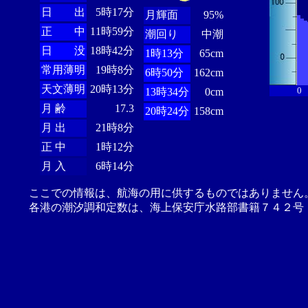
日 出
5時17分
月輝面
95%
正 中
11時59分
潮回り
中潮
日 没
18時42分
1時13分
65cm
常用薄明
19時8分
6時50分
162cm
天文薄明
20時13分
0
13時34分
0cm
月 齢
17.3
20時24分
158cm
月 出
21時8分
正 中
1時12分
月 入
6時14分
ここでの情報は、航海の用に供するものではありません
各港の潮汐調和定数は、海上保安庁水路部書籍７４２号