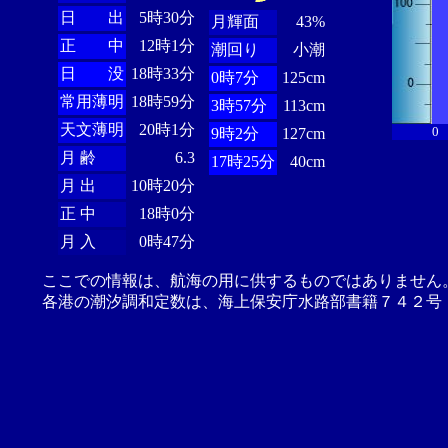
日 出
5時30分
月輝面
43%
正 中
12時1分
潮回り
小潮
日 没
18時33分
0時7分
125cm
常用薄明
18時59分
3時57分
113cm
天文薄明
20時1分
0
9時2分
127cm
月 齢
6.3
17時25分
40cm
月 出
10時20分
正 中
18時0分
月 入
0時47分
ここでの情報は、航海の用に供するものではありません
各港の潮汐調和定数は、海上保安庁水路部書籍７４２号