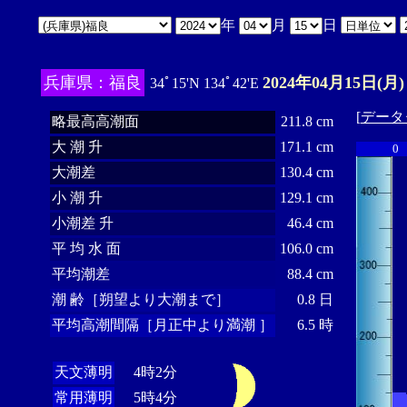
年
月
日
兵庫県：福良
2024年04月15日(月)
34ﾟ15'N 134ﾟ42'E
[
データ
略最高高潮面
211.8 cm
大 潮 升
171.1 cm
0
大潮差
130.4 cm
小 潮 升
129.1 cm
小潮差 升
46.4 cm
平 均 水 面
106.0 cm
平均潮差
88.4 cm
潮 齢［朔望より大潮まで］
0.8 日
平均高潮間隔［月正中より満潮 ］
6.5 時
天文薄明
4時2分
常用薄明
5時4分