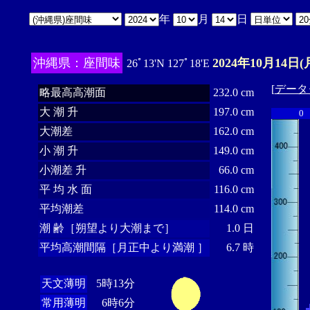
年
月
日
沖縄県：座間味
2024年10月14日(
26ﾟ13'N 127ﾟ18'E
[
データ
略最高高潮面
232.0 cm
大 潮 升
197.0 cm
0
大潮差
162.0 cm
小 潮 升
149.0 cm
小潮差 升
66.0 cm
平 均 水 面
116.0 cm
平均潮差
114.0 cm
潮 齢［朔望より大潮まで］
1.0 日
平均高潮間隔［月正中より満潮 ］
6.7 時
天文薄明
5時13分
常用薄明
6時6分