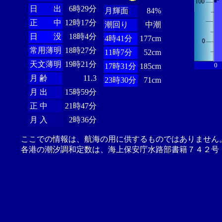
日 出
6時29分
月輝面
84%
正 中
12時17分
潮回り
中潮
日 没
18時4分
4時41分
177cm
常用薄明
18時27分
11時7分
52cm
天文薄明
19時21分
0
17時31分
185cm
月 齢
11.3
23時30分
71cm
月 出
15時59分
正 中
21時47分
月 入
2時36分
ここでの情報は、航海の用に供するものではありません
各港の潮汐調和定数は、海上保安庁水路部書籍７４２号