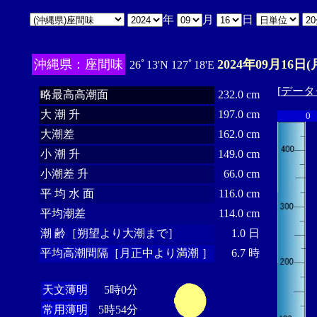
年
月
日
沖縄県：座間味
2024年09月16日(
26ﾟ13'N 127ﾟ18'E
[
データ
略最高高潮面
232.0 cm
大 潮 升
197.0 cm
0
大潮差
162.0 cm
小 潮 升
149.0 cm
小潮差 升
66.0 cm
平 均 水 面
116.0 cm
平均潮差
114.0 cm
潮 齢［朔望より大潮まで］
1.0 日
平均高潮間隔［月正中より満潮 ］
6.7 時
天文薄明
5時0分
常用薄明
5時54分