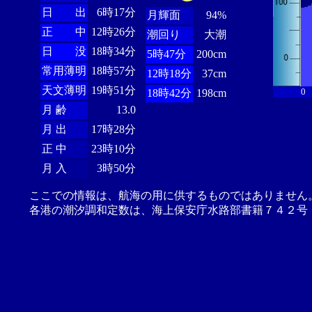
日 出
6時17分
月輝面
94%
正 中
12時26分
潮回り
大潮
日 没
18時34分
5時47分
200cm
常用薄明
18時57分
12時18分
37cm
天文薄明
19時51分
0
18時42分
198cm
月 齢
13.0
月 出
17時28分
正 中
23時10分
月 入
3時50分
ここでの情報は、航海の用に供するものではありません
各港の潮汐調和定数は、海上保安庁水路部書籍７４２号