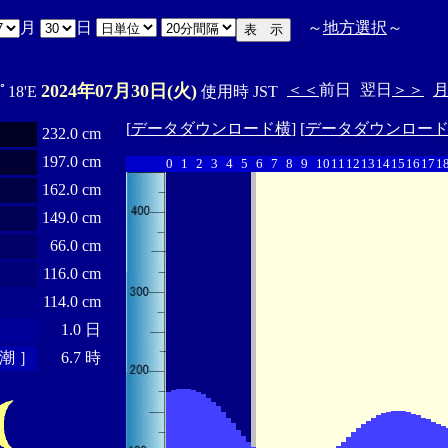
月
日
～
地方選択
～
2024年07月30日(火)
＜＜
前日
翌日
＞＞
7ﾟ18'E
使用時 JST
[
データダウンロード横
] [
データダウンロー
232.0 cm
197.0 cm
0
1
2
3
4
5
6
7
8
9
10
11
12
13
14
15
16
17
1
162.0 cm
149.0 cm
66.0 cm
116.0 cm
114.0 cm
1.0 日
潮 ］
6.7 時