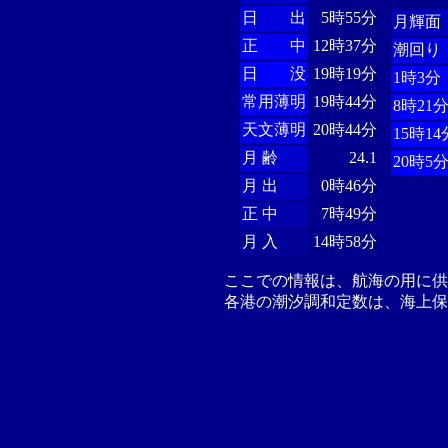
日 出
5時55分
月輝面
正 中
12時37分
潮回り
日 没
19時19分
1時3分
常用薄明
19時44分
8時21
天文薄明
20時44分
15時14
月 齢
24.1
20時5
月 出
0時46分
正 中
7時49分
月 入
14時58分
ここでの情報は、航海の用に
各港の潮汐調和定数は、海上保