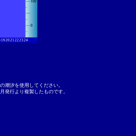
8
19
20
21
22
23
24
の潮汐を使用してください。
月発行より複製したものです。