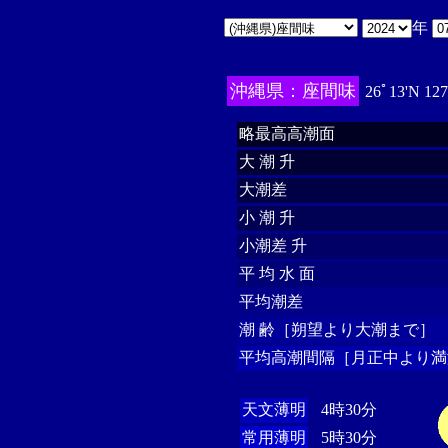
年
沖縄県：座間味
26ﾟ13'N 12
略最高高潮面
大 潮 升
大潮差
小 潮 升
小潮差 升
平 均 水 面
平均潮差
潮 齢［朔望より大潮まで］
平均高潮間隔［月正中より満
天文薄明
4時30分
常用薄明
5時30分