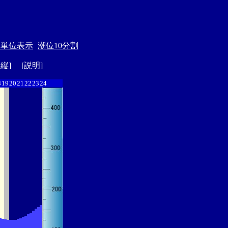
月単位表示
潮位10分割
ド縦
] [
説明
]
8
19
20
21
22
23
24