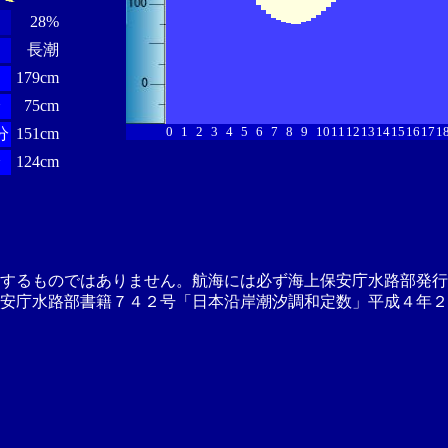
28%
長潮
179cm
分
75cm
0
1
2
3
4
5
6
7
8
9
10
11
12
13
14
15
16
17
1
分
151cm
分
124cm
供するものではありません。航海には必ず海上保安庁水路部発行
安庁水路部書籍７４２号「日本沿岸潮汐調和定数」平成４年２