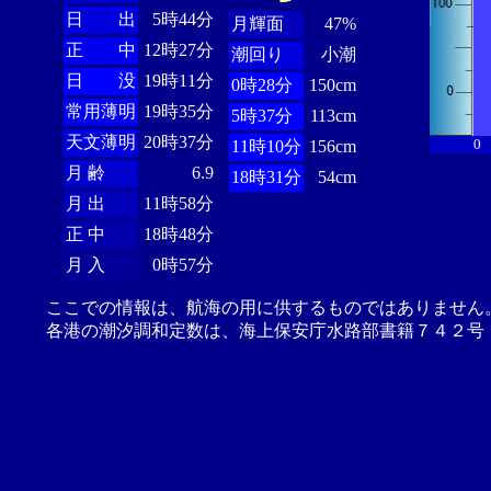
日 出
5時44分
月輝面
47%
正 中
12時27分
潮回り
小潮
日 没
19時11分
0時28分
150cm
常用薄明
19時35分
5時37分
113cm
天文薄明
20時37分
0
11時10分
156cm
月 齢
6.9
18時31分
54cm
月 出
11時58分
正 中
18時48分
月 入
0時57分
ここでの情報は、航海の用に供するものではありません
各港の潮汐調和定数は、海上保安庁水路部書籍７４２号