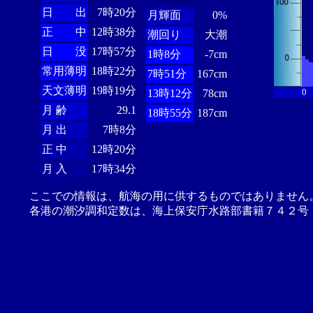
日 出
7時20分
月輝面
0%
正 中
12時38分
潮回り
大潮
日 没
17時57分
1時8分
-7cm
常用薄明
18時22分
7時51分
167cm
天文薄明
19時19分
0
13時12分
78cm
月 齢
29.1
18時55分
187cm
月 出
7時8分
正 中
12時20分
月 入
17時34分
ここでの情報は、航海の用に供するものではありません
各港の潮汐調和定数は、海上保安庁水路部書籍７４２号