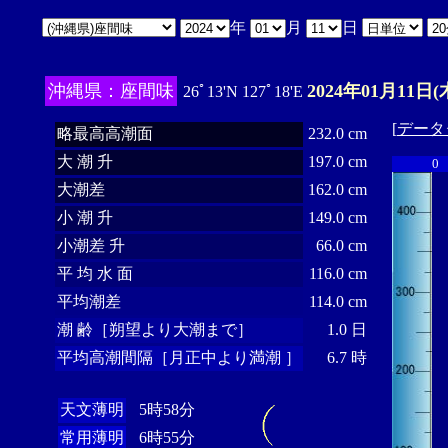
年
月
日
沖縄県：座間味
2024年01月11日(
26ﾟ13'N 127ﾟ18'E
[
データ
略最高高潮面
232.0 cm
大 潮 升
197.0 cm
0
大潮差
162.0 cm
小 潮 升
149.0 cm
小潮差 升
66.0 cm
平 均 水 面
116.0 cm
平均潮差
114.0 cm
潮 齢［朔望より大潮まで］
1.0 日
平均高潮間隔［月正中より満潮 ］
6.7 時
天文薄明
5時58分
常用薄明
6時55分