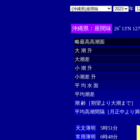
年
沖縄県：座間味
26ﾟ13'N 12
略最高高潮面
大 潮 升
大潮差
小 潮 升
小潮差 升
平 均 水 面
平均潮差
潮 齢［朔望より大潮まで］
平均高潮間隔［月正中より満
天文薄明
5時51分
常用薄明
6時48分