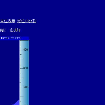
月単位表示
潮位10分割
ド縦
] [
説明
]
8
19
20
21
22
23
24