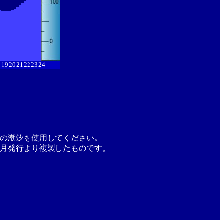
8
19
20
21
22
23
24
の潮汐を使用してください。
月発行より複製したものです。