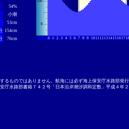
54%
小潮
分
53cm
分
154cm
0
1
2
3
4
5
6
7
8
9
10
11
12
13
14
15
16
17
1
分
76cm
供するものではありません。航海には必ず海上保安庁水路部発行
安庁水路部書籍７４２号「日本沿岸潮汐調和定数」平成４年２