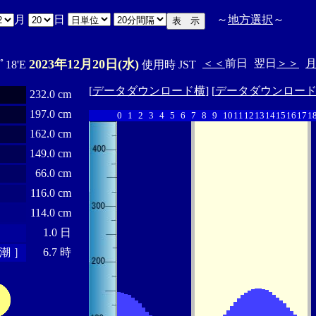
月
日
～
地方選択
～
2023年12月20日(水)
＜＜
前日
翌日
＞＞
7ﾟ18'E
使用時 JST
[
データダウンロード横
] [
データダウンロー
232.0 cm
197.0 cm
0
1
2
3
4
5
6
7
8
9
10
11
12
13
14
15
16
17
1
162.0 cm
149.0 cm
66.0 cm
116.0 cm
114.0 cm
1.0 日
潮 ］
6.7 時