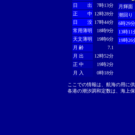
日 出
7時13分
月輝面
正 中
12時28分
潮回り
日 没
17時44分
6時29
常用薄明
18時9分
13時11
天文薄明
19時6分
19時26
月 齢
7.1
月 出
12時52分
正 中
19時2分
月 入
0時18分
ここでの情報は、航海の用に
各港の潮汐調和定数は、海上保