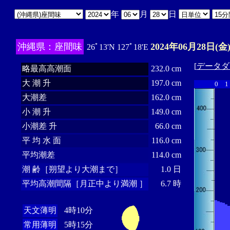
年
月
日
沖縄県：座間味
2024年06月28日(金
26ﾟ13'N 127ﾟ18'E
[
データダ
略最高高潮面
232.0 cm
大 潮 升
197.0 cm
0
1
大潮差
162.0 cm
小 潮 升
149.0 cm
小潮差 升
66.0 cm
平 均 水 面
116.0 cm
平均潮差
114.0 cm
潮 齢［朔望より大潮まで］
1.0 日
平均高潮間隔［月正中より満潮 ］
6.7 時
天文薄明
4時10分
常用薄明
5時15分