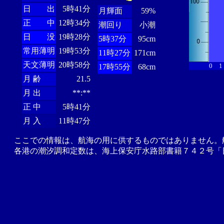
日 出
5時41分
月輝面
59%
正 中
12時34分
潮回り
小潮
日 没
19時28分
5時37分
95cm
常用薄明
19時53分
11時27分
171cm
天文薄明
20時58分
0
1
17時55分
68cm
月 齢
21.5
月 出
**:**
正 中
5時41分
月 入
11時47分
ここでの情報は、航海の用に供するものではありません。
各港の潮汐調和定数は、海上保安庁水路部書籍７４２号「