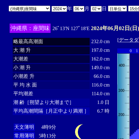
年
月
日
沖縄県：座間味
2024年06月02日(日
26ﾟ13'N 127ﾟ18'E
[
データダ
略最高高潮面
232.0 cm
大 潮 升
197.0 cm
0
1
大潮差
162.0 cm
小 潮 升
149.0 cm
小潮差 升
66.0 cm
平 均 水 面
116.0 cm
平均潮差
114.0 cm
潮 齢［朔望より大潮まで］
1.0 日
平均高潮間隔［月正中より満潮 ］
6.7 時
天文薄明
4時9分
常用薄明
5時13分