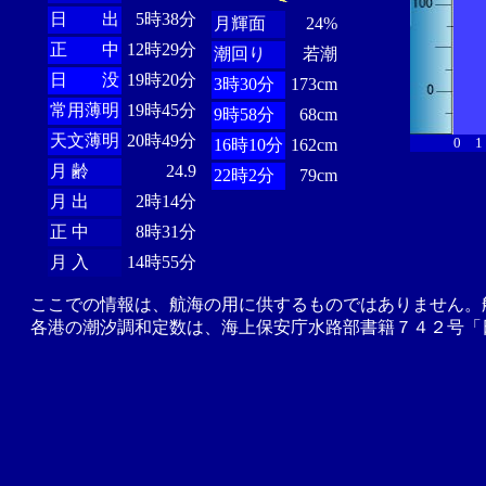
日 出
5時38分
月輝面
24%
正 中
12時29分
潮回り
若潮
日 没
19時20分
3時30分
173cm
常用薄明
19時45分
9時58分
68cm
天文薄明
20時49分
0
1
16時10分
162cm
月 齢
24.9
22時2分
79cm
月 出
2時14分
正 中
8時31分
月 入
14時55分
ここでの情報は、航海の用に供するものではありません。
各港の潮汐調和定数は、海上保安庁水路部書籍７４２号「