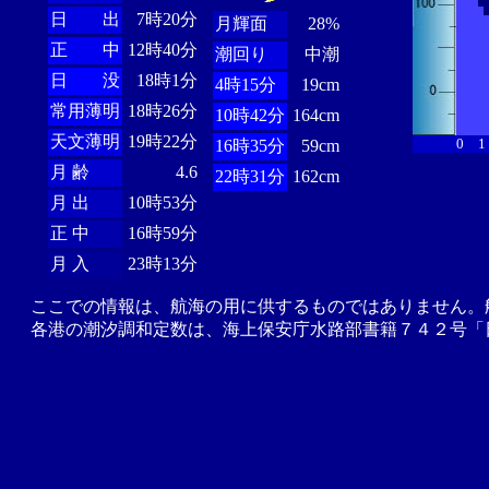
日 出
7時20分
月輝面
28%
正 中
12時40分
潮回り
中潮
日 没
18時1分
4時15分
19cm
常用薄明
18時26分
10時42分
164cm
天文薄明
19時22分
0
1
16時35分
59cm
月 齢
4.6
22時31分
162cm
月 出
10時53分
正 中
16時59分
月 入
23時13分
ここでの情報は、航海の用に供するものではありません。
各港の潮汐調和定数は、海上保安庁水路部書籍７４２号「