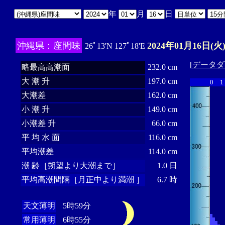
年
月
日
沖縄県：座間味
2024年01月16日(火
26ﾟ13'N 127ﾟ18'E
[
データダ
略最高高潮面
232.0 cm
大 潮 升
197.0 cm
0
1
大潮差
162.0 cm
小 潮 升
149.0 cm
小潮差 升
66.0 cm
平 均 水 面
116.0 cm
平均潮差
114.0 cm
潮 齢［朔望より大潮まで］
1.0 日
平均高潮間隔［月正中より満潮 ］
6.7 時
天文薄明
5時59分
常用薄明
6時55分