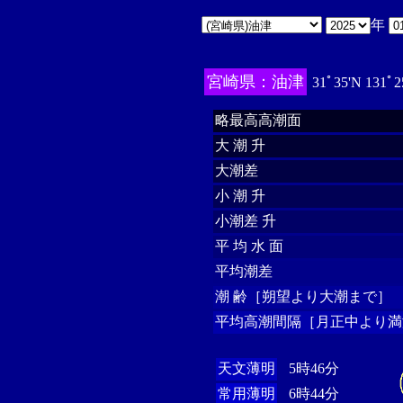
年
宮崎県：油津
31ﾟ35'N 131ﾟ2
略最高高潮面
大 潮 升
大潮差
小 潮 升
小潮差 升
平 均 水 面
平均潮差
潮 齢［朔望より大潮まで］
平均高潮間隔［月正中より満
天文薄明
5時46分
常用薄明
6時44分