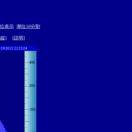
位表示
潮位10分割
ド縦
] [
説明
]
8
19
20
21
22
23
24