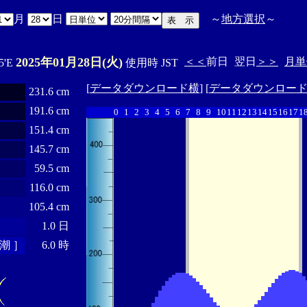
月
日
～
地方選択
～
2025年01月28日(火)
＜＜
前日
翌日
＞＞
月単
5'E
使用時 JST
[
データダウンロード横
] [
データダウンロー
231.6 cm
191.6 cm
0
1
2
3
4
5
6
7
8
9
10
11
12
13
14
15
16
17
1
151.4 cm
145.7 cm
59.5 cm
116.0 cm
105.4 cm
1.0 日
潮 ］
6.0 時