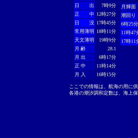
日 出
7時9分
月輝面
正 中
12時27分
潮回り
日 没
17時45分
6時25
常用薄明
18時11分
11時47
天文薄明
19時9分
17時11
月 齢
28.1
月 出
6時17分
正 中
11時14分
月 入
16時15分
ここでの情報は、航海の用に
各港の潮汐調和定数は、海上保