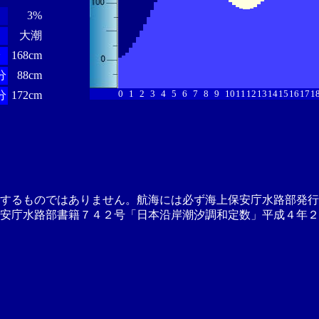
3%
大潮
分
168cm
分
88cm
0
1
2
3
4
5
6
7
8
9
10
11
12
13
14
15
16
17
1
分
172cm
供するものではありません。航海には必ず海上保安庁水路部発行
安庁水路部書籍７４２号「日本沿岸潮汐調和定数」平成４年２