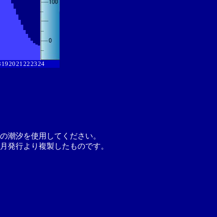
8
19
20
21
22
23
24
の潮汐を使用してください。
月発行より複製したものです。